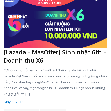
[Lazada – MasOffer] Sinh nhật 6th –
Doanh thu X6
Cơ hội vàng, mỗi năm chỉ có một lần! Nhân dịp đại tiệc sinh nhật
Lazada Việt Nam 6 tuổi với vô vàn voucher, chương trình giảm giá hấp
dẫn, Publisher hãy cùng MasOffer X6 doanh thu của chính mình.
Không chỉ có vậy, một công ba lợi: X6 doanh thu, Nhận bonus khủng
và giật giải lớn […]
May 8, 2018