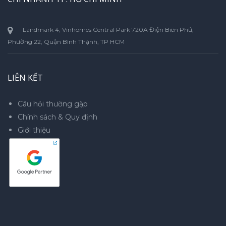
Landmark 4, Vinhomes Central Park 720A Điện Biên Phủ,
Phường 22, Quận Bình Thạnh, TP HCM
LIÊN KẾT
Câu hỏi thường gặp
Chính sách & Quy định
Giới thiệu