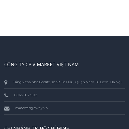
CÔNG TY CP VIMARKET VIỆT NAM
Tầng 2 tòa nhà Ecolife, số 58 Tố Hữu, Quận Nam Từ Liêm, Hà Nội
0963 582 902
masoffer@eway.vn
CHI NHÁNH TP. HỒ CHÍ MINH