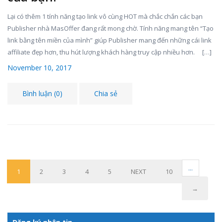
Lại có thêm 1 tính năng tạo link vô cùng HOT mà chắc chắn các bạn
Publisher nhà MasOffer đang rất mong chờ. Tính năng mang tên “Tạo
link bằng tên miền của mình” giúp Publisher mang đến những cái link
affiliate đẹp hơn, thu hút lượng khách hàng truy cập nhiều hơn. […]
November 10, 2017
Bình luận (0)
Chia sẻ
...
1
2
3
4
5
NEXT
10
→