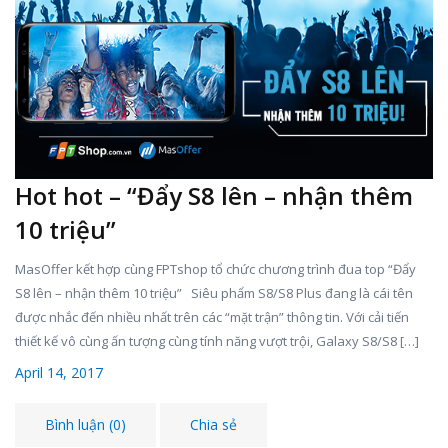
Hot hot – “Đẩy S8 lên – nhận thêm
10 triệu”
MasOffer kết hợp cùng FPTshop tổ chức chương trình đua top “Đẩy
S8 lên – nhận thêm 10 triệu” Siêu phẩm S8/S8 Plus đang là cái tên
được nhắc đến nhiều nhất trên các “mặt trận” thông tin. Với cải tiến
thiết kế vô cùng ấn tượng cùng tính năng vượt trội, Galaxy S8/S8 […]
April 14, 2017
Bình luận (0)
Chia sẻ