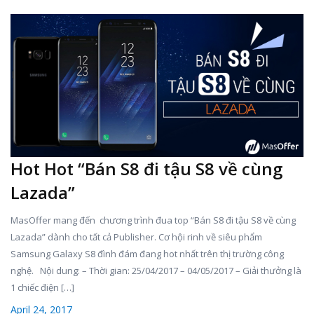
Hot Hot “Bán S8 đi tậu S8 về cùng
Lazada”
MasOffer mang đến chương trình đua top “Bán S8 đi tậu S8 về cùng
Lazada” dành cho tất cả Publisher. Cơ hội rinh về siêu phẩm
Samsung Galaxy S8 đình đám đang hot nhất trên thị trường công
nghệ. Nội dung: – Thời gian: 25/04/2017 – 04/05/2017 – Giải thưởng là
1 chiếc điện […]
April 24, 2017