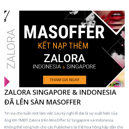
ZALORA SINGAPORE & INDONESIA
ĐÃ LÊN SÀN MASOFFER
Tin vui cho tuần mới làm việc sau kỳ nghỉ lễ dài là sự xuất hiện của
ông lớn TMĐT Zalora trên MosOffer từ Singapore và Indonesia.
Không thể nóng hơn cho các Publishers là tỉ lệ hoa hồng hấp dẫn cho