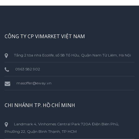
CÔNG TY CP VIMARKET VIỆT NAM
Tầng 2 tòa nhà Ecolife, số 58 Tố Hữu, Quận Nam Từ Liêm, Hà Nội
0963 582 902
masoffer@eway.vn
CHI NHÁNH TP. HỒ CHÍ MINH
Landmark 4, Vinhomes Central Park 720A Điện Biên Phủ,
Phường 22, Quận Bình Thạnh, TP HCM